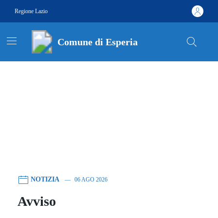
Vai ai contenuti
Vai al footer
Regione Lazio
Comune di Esperia
Comune di Esperia
Contenuti in evidenza
Contenuti in evidenza
NOTIZIA
06 AGO 2026
Avviso