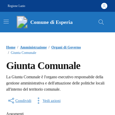
Vai ai contenuti
Vai al footer
Regione Lazio
Comune di Esperia
Contenuti in evidenza
Home
/
Amministrazione
/
Organi di Governo
/
Giunta Comunale
Giunta Comunale
La Giunta Comunale è l'organo esecutivo responsabile della
gestione amministrativa e dell'attuazione delle politiche locali
all'interno del territorio comunale.
Condividi
Vedi azioni
Argomenti