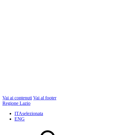
Vai ai contenuti
Vai al footer
Regione Lazio
ITA
selezionata
ENG