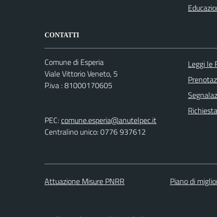
Educazio
CONTATTI
Comune di Esperia
Leggi le
Viale Vittorio Veneto, 5
Prenota
P.iva : 81000170605
Segnalazi
Richiest
PEC:
comune.esperia@anutelpec.it
Centralino unico: 0776 937612
Attuazione Misure PNRR
Piano di migli