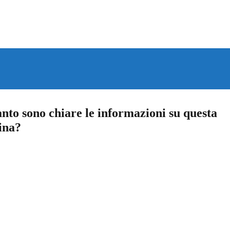
nto sono chiare le informazioni su questa
ina?
a 5 stelle su 5
a 4 stelle su 5
a 3 stelle su 5
a 2 stelle su 5
a 1 stelle su 5