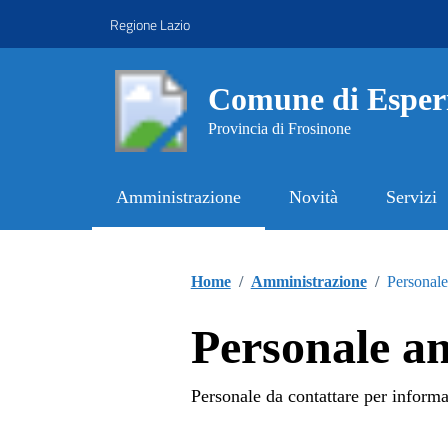
Vai ai contenuti
Vai al footer
Regione Lazio
Comune di Esper
Provincia di Frosinone
Amministrazione
Novità
Servizi
Contenuti in evidenza
Home
/
Amministrazione
/
Personale
Personale a
Personale da contattare per informaz