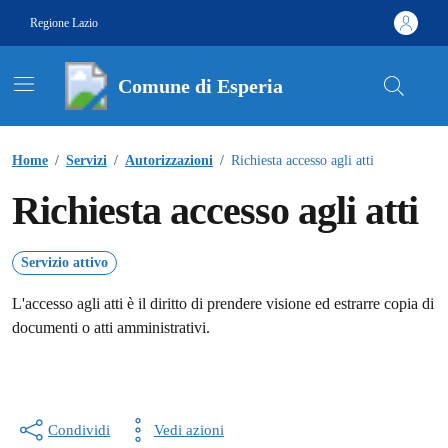
Vai ai contenuti
Vai al footer
Regione Lazio
Comune di Esperia
Contenuti in evidenza
Home
/
Servizi
/
Autorizzazioni
/
Richiesta accesso agli atti
Richiesta accesso agli atti
Servizio attivo
L'accesso agli atti è il diritto di prendere visione ed estrarre copia di
documenti o atti amministrativi.
Condividi
Vedi azioni