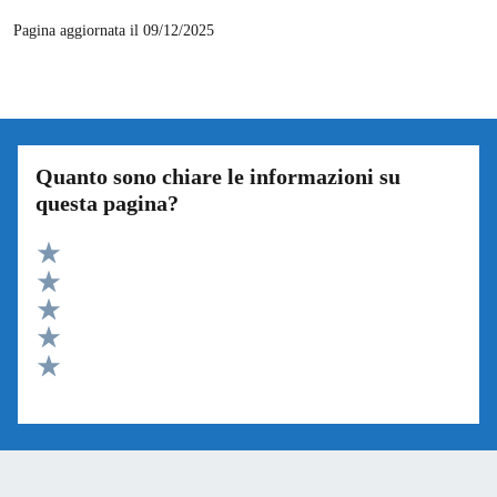
Pagina aggiornata il 09/12/2025
Quanto sono chiare le informazioni su
questa pagina?
Valuta 5 stelle su 5
Valuta 4 stelle su 5
Valuta 3 stelle su 5
Valuta 2 stelle su 5
Valuta 1 stelle su 5