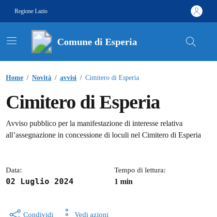
Vai ai contenuti
Vai al footer
Regione Lazio
Comune di Esperia
Contenuti in evidenza
Home
/
Novità
/
avvisi
/
Cimitero di Esperia
Cimitero di Esperia
Dettagli della notizia
Avviso pubblico per la manifestazione di interesse relativa
all’assegnazione in concessione di loculi nel Cimitero di Esperia
Data:
Tempo di lettura:
02 Luglio 2024
1 min
Condividi
Vedi azioni