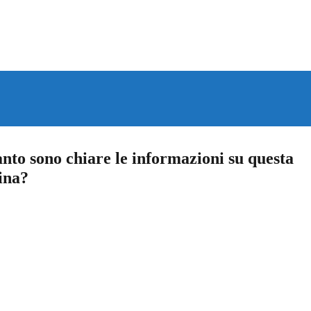
nto sono chiare le informazioni su questa
ina?
a 5 stelle su 5
a 4 stelle su 5
a 3 stelle su 5
a 2 stelle su 5
a 1 stelle su 5