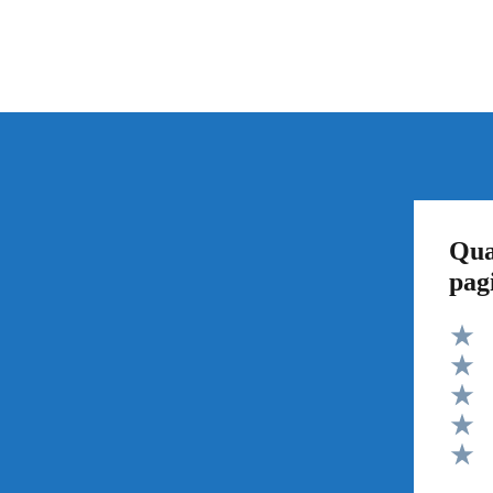
Qua
pag
Valut
Valut
Valut
Valut
Valut