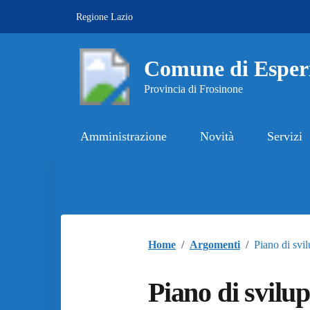
Vai ai contenuti
Vai al footer
Regione Lazio
Comune di Esper
Provincia di Frosinone
Amministrazione
Novità
Servizi
Contenuti in evidenza
Home
/
Argomenti
/
Piano di svi
Piano di svilu