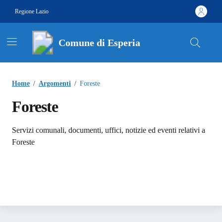
Vai ai contenuti
Vai al footer
Regione Lazio
Comune di Esperia
Contenuti in evidenza
Home
/
Argomenti
/
Foreste
Foreste
Dettagli dell'argomento
Servizi comunali, documenti, uffici, notizie ed eventi relativi a
Foreste