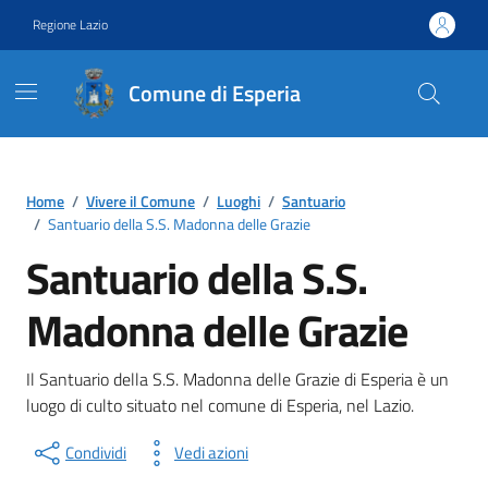
Vai ai contenuti
Vai al footer
Regione Lazio
Comune di Esperia
Contenuti in evidenza
Home
/
Vivere il Comune
/
Luoghi
/
Santuario
/
Santuario della S.S. Madonna delle Grazie
Santuario della S.S.
Madonna delle Grazie
Il Santuario della S.S. Madonna delle Grazie di Esperia è un
luogo di culto situato nel comune di Esperia, nel Lazio.
Condividi
Vedi azioni