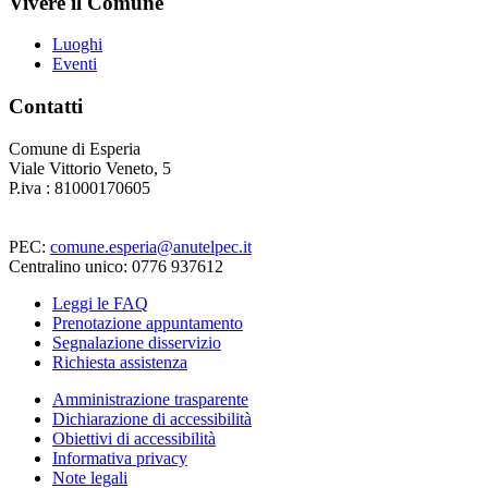
Vivere il Comune
Luoghi
Eventi
Contatti
Comune di Esperia
Viale Vittorio Veneto, 5
P.iva : 81000170605
PEC:
comune.esperia@anutelpec.it
Centralino unico: 0776 937612
Leggi le FAQ
Prenotazione appuntamento
Segnalazione disservizio
Richiesta assistenza
Amministrazione trasparente
Dichiarazione di accessibilità
Obiettivi di accessibilità
Informativa privacy
Note legali