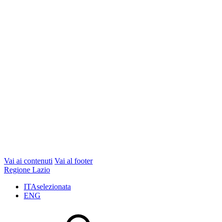
Vai ai contenuti
Vai al footer
Regione Lazio
ITA
selezionata
ENG