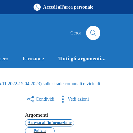
Accedi all'area personale
Cerca
bero
Istruzione
Tutti gli argomenti...
5.11.2022-15.04.2023) sulle strade comunali e vicinali
Condividi
Vedi azioni
Argomenti
Accesso all'informazione
Polizia