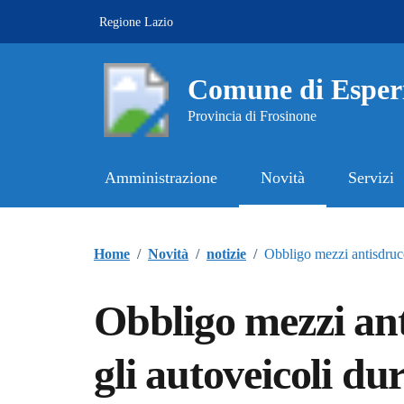
Vai ai contenuti
Vai al footer
Regione Lazio
Comune di Esper
Provincia di Frosinone
Amministrazione
Novità
Servizi
Contenuti in evidenza
Home
/
Novità
/
notizie
/
Obbligo mezzi antisdrucc
Obbligo mezzi ant
gli autoveicoli du