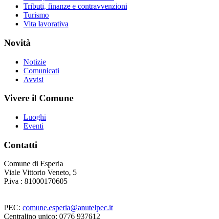
Tributi, finanze e contravvenzioni
Turismo
Vita lavorativa
Novità
Notizie
Comunicati
Avvisi
Vivere il Comune
Luoghi
Eventi
Contatti
Comune di Esperia
Viale Vittorio Veneto, 5
P.iva : 81000170605
PEC:
comune.esperia@anutelpec.it
Centralino unico: 0776 937612