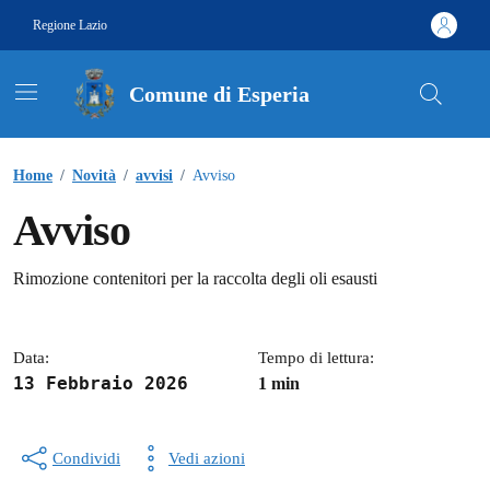
Vai ai contenuti
Vai al footer
Regione Lazio
Comune di Esperia
Contenuti in evidenza
Home
/
Novità
/
avvisi
/
Avviso
Avviso
Dettagli della notizia
Rimozione contenitori per la raccolta degli oli esausti
Data:
Tempo di lettura:
13 Febbraio 2026
1 min
Condividi
Vedi azioni