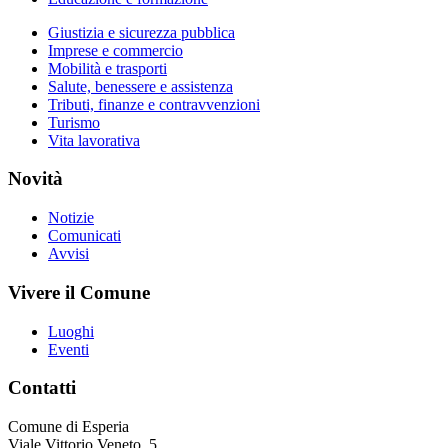
Giustizia e sicurezza pubblica
Imprese e commercio
Mobilità e trasporti
Salute, benessere e assistenza
Tributi, finanze e contravvenzioni
Turismo
Vita lavorativa
Novità
Notizie
Comunicati
Avvisi
Vivere il Comune
Luoghi
Eventi
Contatti
Comune di Esperia
Viale Vittorio Veneto, 5