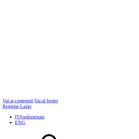
Vai ai contenuti
Vai al footer
Regione Lazio
ITA
selezionata
ENG